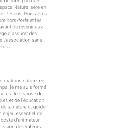
eur de mon parcours.
Espace Nature Isère en
ant 15 ans. Puis après
re hors-forêt et les
avant de revenir aux
lège d’assurer des
e l’association sans
z-les…
animations nature, en
emps, je me suis formé
ales. Je dispose de
les et de l’éducation
 de la nature et guider
n enjeu essentiel de
n poste d'animateur
mission des valeurs