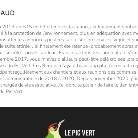
NAUD
 2013 un BTS en hôtellerie-restauration, j’ai finalement souhait
ié à la protection de l’environnement, plus en adéquation avec mes
nsulter les annonces postées sur le site du service civique et su
de suite attirée. J’ai finalement été retenue (probablement après a
- secrète - posée par Jean-François à tous les candidats !). Volo
embre 2017, vous m’avez d’ailleurs peut-être déjà croisée lors d
rves du Pic Vert. Ces 8 mois m’ayant beaucoup plu, j’ai ensuite re
ticipant régulièrement aux chantiers et aux réunions des commissi
ant administratrice de 2018 à 2020. Depuis novembre 2020, j’ai p
hargée de vie associative. J’ai donc le plaisir de faire le lien entr
u Pic Vert.