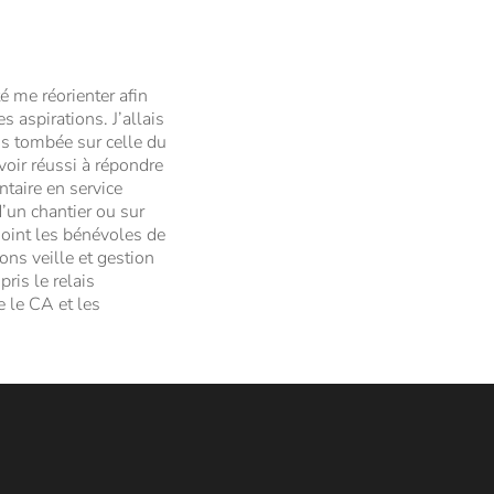
é me réorienter afin
 aspirations. J’allais
is tombée sur celle du
voir réussi à répondre
ntaire en service
’un chantier ou sur
joint les bénévoles de
ons veille et gestion
ris le relais
e le CA et les