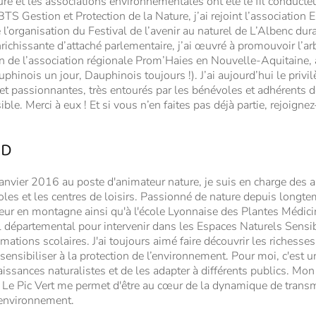
ture et les associations environnementales ont été le fil conduct
S Gestion et Protection de la Nature, j’ai rejoint l’association 
’organisation du Festival de l’avenir au naturel de L’Albenc dur
richissante d’attaché parlementaire, j’ai œuvré à promouvoir l’arb
in de l’association régionale Prom’Haies en Nouvelle-Aquitaine, 
phinois un jour, Dauphinois toujours !). J’ai aujourd’hui le privi
t passionnantes, très entourés par les bénévoles et adhérents d
ible. Merci à eux ! Et si vous n’en faites pas déjà partie, rejoigne
RD
 janvier 2016 au poste d'animateur nature, je suis en charge des 
coles et les centres de loisirs. Passionné de nature depuis longt
 en montagne ainsi qu'à l'école Lyonnaise des Plantes Médicin
 départemental pour intervenir dans les Espaces Naturels Sensib
mations scolaires. J'ai toujours aimé faire découvrir les richesses
ensibiliser à la protection de l’environnement. Pour moi, c'est u
issances naturalistes et de les adapter à différents publics. Mo
n Le Pic Vert me permet d'être au cœur de la dynamique de trans
l'environnement.