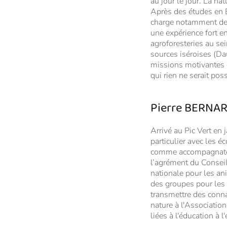
au jour le jour. La na
Après des études en BT
charge notamment de l
une expérience fort en
agroforesteries au se
sources iséroises (Dau
missions motivantes e
qui rien ne serait poss
Pierre BERNA
Arrivé au Pic Vert en
particulier avec les é
comme accompagnateur
l’agrément du Conseil
nationale pour les ani
des groupes pour les s
transmettre des conna
nature à l'Associatio
liées à l'éducation à 