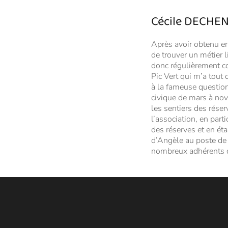
Cécile DECHE
Après avoir obtenu en
de trouver un métier l
donc régulièrement co
Pic Vert qui m’a tout 
à la fameuse question 
civique de mars à nov
les sentiers des rése
l’association, en par
des réserves et en ét
d’Angèle au poste de c
nombreux adhérents d