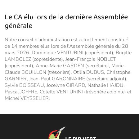
Le CA élu lors de la dernière Assemblée
générale
Notre conseil d'administration est actuellement constitué
de 14 membres élus lors de l'Assemblée générale du 28
mars 2026. Dominique VENTURINI (coprésident), Brigitte
LAMBOLEZ (coprésidente), Jean-François NOBLET
(coprésident), Anne-Marie GARDEN (secrétaire), Marie-
Claude BOUILLON (trésorière), Otilia DUBUS, Christophe
GARNIER, Jean-Paul GARONNAIRE (secrétaire adjoint),
Sylvie BOISSEAU, Jocelyne GIRARD, Nathalie HAJDU,
Pascal JOFFRE, Colette VENTURINI (trésorière adjointe) et
Michel VEYSSELIER.