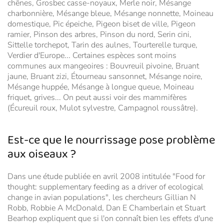
chênes, Grosbec casse-noyaux, Merle noir, Mésange
charbonnière, Mésange bleue, Mésange nonnette, Moineau
domestique, Pic épeiche, Pigeon biset de ville, Pigeon
ramier, Pinson des arbres, Pinson du nord, Serin cini,
Sittelle torchepot, Tarin des aulnes, Tourterelle turque,
Verdier d'Europe... Certaines espèces sont moins
communes aux mangeoires : Bouvreuil pivoine, Bruant
jaune, Bruant zizi, Étourneau sansonnet, Mésange noire,
Mésange huppée, Mésange à longue queue, Moineau
friquet, grives... On peut aussi voir des mammifères
(Écureuil roux, Mulot sylvestre, Campagnol roussâtre).
Est-ce que le nourrissage pose problème
aux oiseaux ?
Dans une étude publiée en avril 2008 intitulée "Food for
thought: supplementary feeding as a driver of ecological
change in avian populations", les chercheurs Gillian N
Robb, Robbie A McDonald, Dan E Chamberlain et Stuart
Bearhop expliquent que si l'on connaît bien les effets d'une