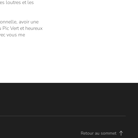
es loutres et les
ionnelle, avoir une
u Pic Vert et heureux
 avec vous me
Retour au sommet