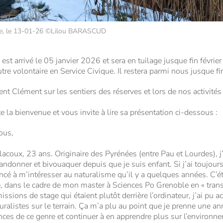
pre, le 13-01-26 ©Lilou BARASCUD
arrivé le 05 janvier 2026 et sera en tuilage jusque fin février
 volontaire en Service Civique. Il restera parmi nous jusque f
t Clément sur les sentiers des réserves et lors de nos activités 
te la bienvenue et vous invite à lire sa présentation ci-dessous :
ous,
acoux, 23 ans. Originaire des Pyrénées (entre Pau et Lourdes), j’
andonner et bivouaquer depuis que je suis enfant. Si j’ai toujours
ncé à m’intéresser au naturalisme qu’il y a quelques années. C’
, dans le cadre de mon master à Sciences Po Grenoble en « trans
ssions de stage qui étaient plutôt derrière l’ordinateur, j’ai pu
uralistes sur le terrain. Ça m’a plu au point que je prenne une a
ences de ce genre et continuer à en apprendre plus sur l’environn