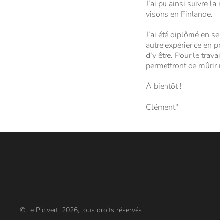
J’ai pu ainsi suivre l
visons en Finlande.
J’ai été diplômé en s
autre expérience en p
d’y être. Pour le trav
permettront de mûrir m
À bientôt !
Clément"
© Le Pic vert, 2026, tous droits réservés