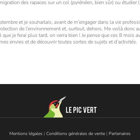
a migration des rapaces sur un col (pyrénéen, bien sûr) ou étudier l
eptembre et je souhaitais, avant de m’engager dans la vie profess
rotection de l’environnement et, surtout, dehors. Me voilà donc a
ail que je ferai plus tard, on verra bien ! Je pense que ces 8 mois
es envies et de découvrir toutes sortes de sujets et d’activités.
Mentions légales
|
Conditions générales de vente
|
Partenaires