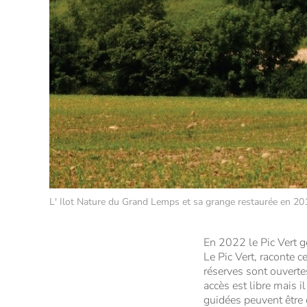
L' Ilot Nature du Grand Lemps et sa grange restaurée en 
En 2022 le Pic Vert gè
Le Pic Vert, raconte c
réserves sont ouverte
accès est libre mais i
guidées peuvent être 