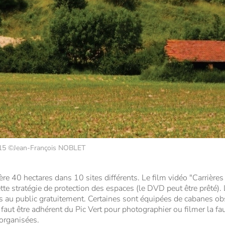
2015 ©Jean-François NOBLET
re 40 hectares dans 10 sites différents. Le film vidéo "Carrières
ette stratégie de protection des espaces (le DVD peut être prêté).
s au public gratuitement. Certaines sont équipées de cabanes ob
l faut être adhérent du Pic Vert pour photographier ou filmer la fa
organisées.