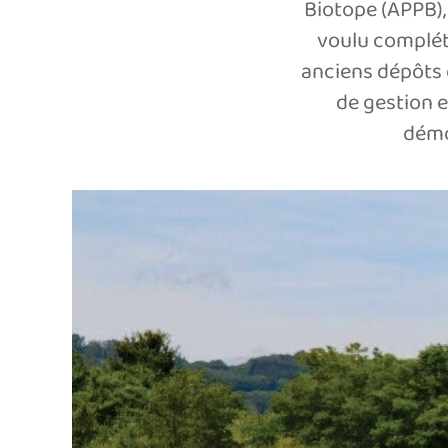
Biotope (APPB),
voulu compléte
anciens dépôts 
de gestion e
démon