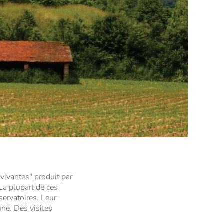
 vivantes" produit par
 La plupart de ces
servatoires. Leur
une. Des visites