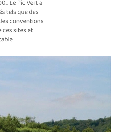
.. Le Pic Vert a
és tels que des
 des conventions
 ces sites et
table.